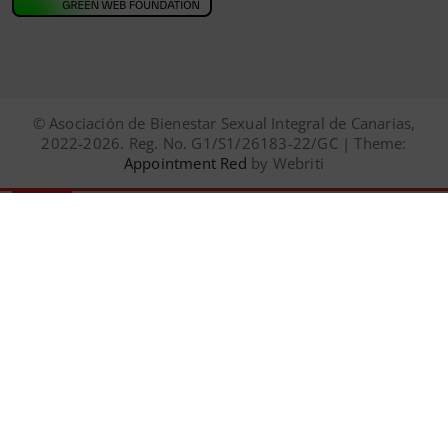
© Asociación de Bienestar Sexual Integral de Canarias,
2022-2026. Reg. No. G1/S1/26183-22/GC | Theme:
Appointment Red
by Webriti