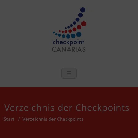
Zum
Inhalt
springen
checkpoint Can
Sexuelle Gesundheit und
Wohlergehen auf den
Kanarischen Inseln
Verzeichnis der Checkpoints
Start
/
Verzeichnis der Checkpoints