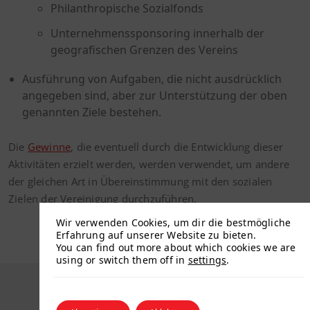
Philanthropische Sozialfonds
Unternehmenssponsoring innerhalb der
geografischen Grenzen des Vereins
Ausführung von Aufgaben, die nicht ausdrücklich
angegeben sind, aber zur Unterstützung der oben
genannten Ziele bestehen.
Die
Gewinne
, die eventuell durch die Entwicklung dieser
Aktivitäten erzielt werden, werden verwendet, um andere
der gleichen Art in Übereinstimmung mit den sozialen
Zielen der Vereinigung durchzuführen.
Wir verwenden Cookies, um dir die bestmögliche
Erfahrung auf unserer Website zu bieten.
You can find out more about which cookies we are
using or switch them off in
settings
.