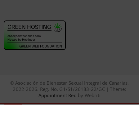
© Asociación de Bienestar Sexual Integral de Canarias,
2022-2026. Reg. No. G1/S1/26183-22/GC | Theme:
Appointment Red
by Webriti