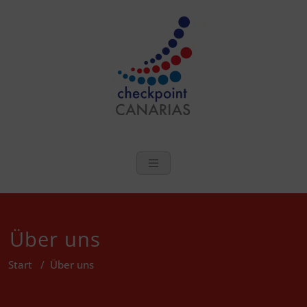
Zum
Inhalt
springen
checkpoint Can
Sexuelle Gesundheit und
Wohlergehen auf den
Kanarischen Inseln
Über uns
Start
/
Über uns