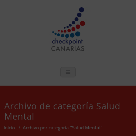
Saltar
al
contenido
checkpoint Can
Salud Sexual y Bienestar en Las
Islas Canarias
Archivo de categoría Salud
Mental
Inicio
/
Archivo por categoría "Salud Mental"