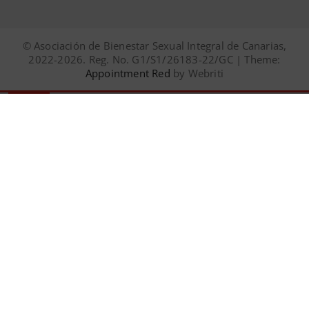
© Asociación de Bienestar Sexual Integral de Canarias,
2022-2026. Reg. No. G1/S1/26183-22/GC | Theme:
Appointment Red
by Webriti