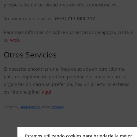
y especializada las situaciones de crisis emocionales.
Su numero de crisis es: (+34)
717 003 717
Para mas información sobre sus servicios de apoyo, visita a
su
web
.
Otros Servicios
Si necesita encontrar una línea de ayuda en otro idioma,
país, o simplemente prefiere ponerse en contacto con su
organización nacional preferida, hay un directorio extenso
en ‘findahelpline’
aquí
.
Image by
Daniel Reche
from
Pixabay
Estamos utilizando cookies para brindarle la mejor