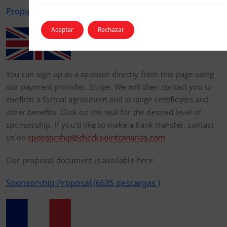
Propuesta Patrocinio (4432 descargas )
Aceptar
Rechazar
You can sign up as a sponsor directly from this page using
our payment provider, Stripe. We will then contact you to
confirm a formal agreement and arrange certificates and
other benefits. Click on the seal for the desired level of
sponsorship. If you’d like to make a bank transfer, contact
us on
sponsorship@checkpointcanarias.com
Our proposal document is available here:
Sponsorship Proposal (6635 descargas )