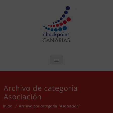
Saltar
al
contenido
checkpoint Can
Salud Sexual y Bienestar en Las
Islas Canarias
Archivo de categoría
Asociación
Inicio
/
Archivo por categoría "Asociación"